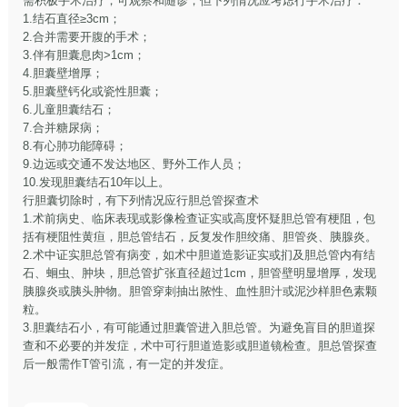
需积极手术治疗，可观察和随诊，但下列情况应考虑行手术治疗：
1.结石直径≥3cm；
2.合并需要开腹的手术；
3.伴有胆囊息肉>1cm；
4.胆囊壁增厚；
5.胆囊壁钙化或瓷性胆囊；
6.儿童胆囊结石；
7.合并糖尿病；
8.有心肺功能障碍；
9.边远或交通不发达地区、野外工作人员；
10.发现胆囊结石10年以上。
行胆囊切除时，有下列情况应行胆总管探查术
1.术前病史、临床表现或影像检查证实或高度怀疑胆总管有梗阻，包
括有梗阻性黄疸，胆总管结石，反复发作胆绞痛、胆管炎、胰腺炎。
2.术中证实胆总管有病变，如术中胆道造影证实或扪及胆总管内有结
石、蛔虫、肿块，胆总管扩张直径超过1cm，胆管壁明显增厚，发现
胰腺炎或胰头肿物。胆管穿刺抽出脓性、血性胆汁或泥沙样胆色素颗
粒。
3.胆囊结石小，有可能通过胆囊管进入胆总管。为避免盲目的胆道探
查和不必要的并发症，术中可行胆道造影或胆道镜检查。胆总管探查
后一般需作T管引流，有一定的并发症。