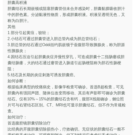
胆囊高积液
胆囊结石长期嵌顿或阻塞胆囊管但未合并感染时，胆囊黏膜吸收胆汁
中的胆色素。分泌黏液性物质，形成胆囊积液。积液呈透明无色，又
称为白胆汁。
其他
1.部分引起黄疸，较轻；
2.小结石可通过胆囊管进入胆总管内成为胆总管结石；
3.胆总管的结石通过Oddi括约肌嵌顿于壶腹部导致胰腺炎，称为胆源
性胰腺炎；
4.因结石压迫引起胆囊炎症并慢性穿孔，可造成胆囊十二指肠瘘或胆
囊结肠瘘，大的结石通过瘘管进入肠道引起肠梗阻称为胆石性肠梗
阻；
5.结石及长期的炎症刺激可诱发胆囊癌。
如何诊断：
根据临床典型的绞痛病史，影像学检查可确诊。首选B超检查，可见
胆囊内有强回声团、随体位改变而移动、其后有声影即可确诊为胆囊
结石。仅有10%～15%的胆囊结石含有钙，腹部X线能确诊，侧位照
片可与右肾结石区别。CT、MRI也可显示胆囊结石。但不作为常规检
查。
如何治疗：
首选腹腔镜胆囊切除治疗
比经典的开腹胆囊切除损伤小，疗效确切。无症状的胆囊结石一般不