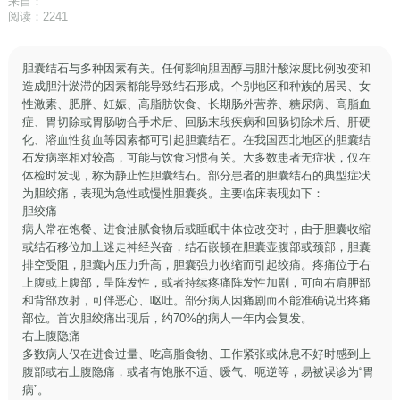
来自：
阅读：2241
胆囊结石与多种因素有关。任何影响胆固醇与胆汁酸浓度比例改变和
造成胆汁淤滞的因素都能导致结石形成。个别地区和种族的居民、女
性激素、肥胖、妊娠、高脂肪饮食、长期肠外营养、糖尿病、高脂血
症、胃切除或胃肠吻合手术后、回肠末段疾病和回肠切除术后、肝硬
化、溶血性贫血等因素都可引起胆囊结石。在我国西北地区的胆囊结
石发病率相对较高，可能与饮食习惯有关。大多数患者无症状，仅在
体检时发现，称为静止性胆囊结石。部分患者的胆囊结石的典型症状
为胆绞痛，表现为急性或慢性胆囊炎。主要临床表现如下：
胆绞痛
病人常在饱餐、进食油腻食物后或睡眠中体位改变时，由于胆囊收缩
或结石移位加上迷走神经兴奋，结石嵌顿在胆囊壶腹部或颈部，胆囊
排空受阻，胆囊内压力升高，胆囊强力收缩而引起绞痛。疼痛位于右
上腹或上腹部，呈阵发性，或者持续疼痛阵发性加剧，可向右肩胛部
和背部放射，可伴恶心、呕吐。部分病人因痛剧而不能准确说出疼痛
部位。首次胆绞痛出现后，约70%的病人一年内会复发。
右上腹隐痛
多数病人仅在进食过量、吃高脂食物、工作紧张或休息不好时感到上
腹部或右上腹隐痛，或者有饱胀不适、嗳气、呃逆等，易被误诊为“胃
病”。