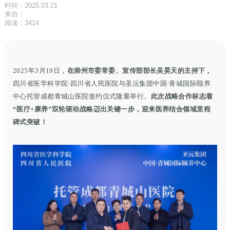
时间：2025.03.21
来自：
阅读：3414
2025年3月19日，
在崇州市委常委、宣传部部长吴昊天的主持下，
四川省医学科学院
·四川省人民医院与圣沅集团中国·青城国际颐养
中心托管成都青城山医院签约仪式隆重举行。
此次战略合作标志着
“医疗+康养”双轮驱动战略迈出关键一步，迎来
医养结合领域里程
碑式突破
！