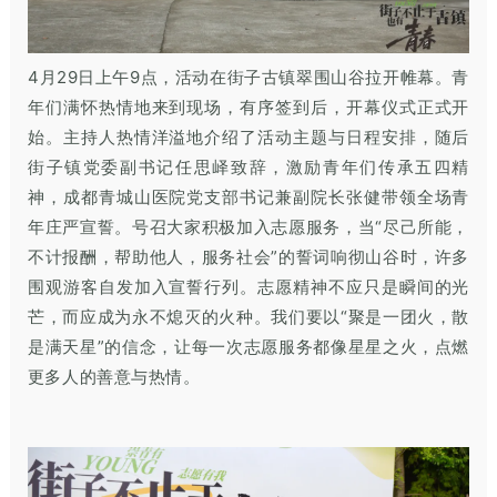
4月29日上午9点，活动在街子古镇翠围山谷拉开帷幕。青
年们满怀热情地来到现场，有序签到后，开幕仪式正式开
始。主持人热情洋溢地介绍了活动主题与日程安排，随后
街子镇党委副书记任思峄致辞，激励青年们传承五四精
神，成都青城山医院党支部书记兼副院长张健带领全场青
年庄严宣誓。号召大家积极加入志愿服务，当“尽己所能，
不计报酬，帮助他人，服务社会”的誓词响彻山谷时，许多
围观游客自发加入宣誓行列。志愿精神不应只是瞬间的光
芒，而应成为永不熄灭的火种。我们要以“聚是一团火，散
是满天星”的信念，让每一次志愿服务都像星星之火，点燃
更多人的善意与热情。