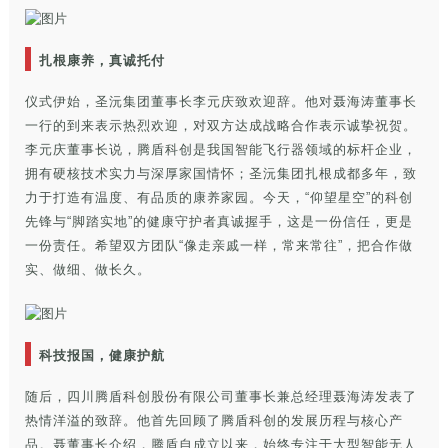
扎根康养，真诚托付
仪式伊始，圣沅集团董事长李元庆致欢迎辞。他对聂海涛董事长
一行的到来表示热烈欢迎，对双方达成战略合作表示诚挚祝贺。
李元庆董事长说，腾盾科创是我国智能飞行器领域的标杆企业，
拥有硬核技术实力与深厚家国情怀；圣沅集团扎根成都多年，致
力于打造有温度、有品质的康养家园。今天，“仰望星空”的科创
先锋与“脚踏实地”的健康守护者真诚握手，这是一份信任，更是
一份责任。希望双方团队“像走亲戚一样，常来常往”，把合作做
实、做细、做长久。
科技报国，健康护航
随后，四川腾盾科创股份有限公司董事长兼总经理聂海涛发表了
热情洋溢的致辞。他首先回顾了腾盾科创的发展历程与核心产
品。聂董事长介绍，腾盾自成立以来，始终专注于大型智能无人