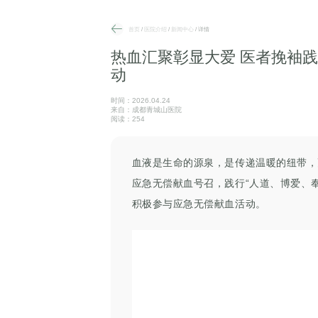
首页
/
医院介绍
/
新闻中心
/ 详情
热血汇聚彰显大爱 医者挽袖
动
时间：2026.04.24
来自：成都青城山医院
阅读：254
血液是生命的源泉，是传递温暖的纽带，
应急无偿献血号召，践行
“人道、博爱、
积极参与应急无偿献血活动
。